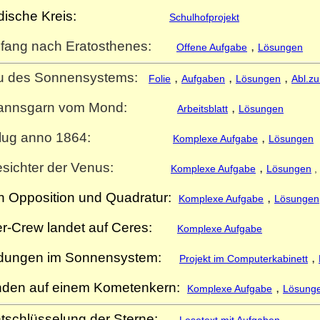
 Indische Kreis:
Schulhofprojekt
fang nach Eratosthenes:
,
Offene Aufgabe
Lösungen
u des Sonnensystems:
,
,
,
Folie
Aufgaben
Lösungen
Abl.z
annsgarn vom Mond:
,
Arbeitsblatt
Lösungen
flug anno 1864:
,
Komplexe Aufgabe
Lösungen
Gesichter der Venus:
,
Komplexe Aufgabe
Lösungen
,
n Opposition und Quadratur:
,
Komplexe Aufgabe
Lösungen
er-Crew landet auf Ceres:
Komplexe Aufgabe
dungen im Sonnensystem:
,
Projekt im Computerkabinett
anden auf einem Kometenkern:
,
Komplexe Aufgabe
Lösung
tschlüsselung der Sterne
: