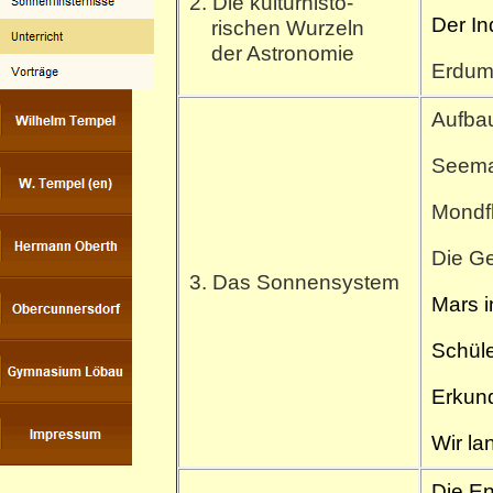
2. Die kulturhisto-
Der
rischen Wurzeln
der Astronomie
Erdum
Aufba
Seem
Mond
Die 
3. Das Sonnensystem
Mars i
Schül
Erkun
Wir l
Die En