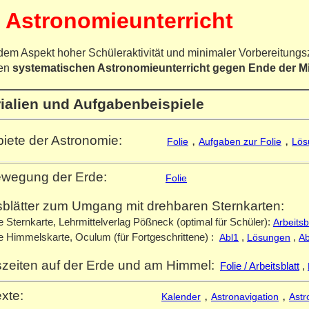
n Astronomieunterricht
dem Aspekt hoher Schüleraktivität und minimaler Vorbereitungsz
gen
systematischen Astronomieunterricht gegen Ende der Mit
ialien und Aufgabenbeispiele
ebiete der Astronomie:
,
,
Folie
Aufgaben zur Folie
Lös
Bewegung der Erde:
Folie
sblätter zum Umgang mit drehbaren Sternkarten:
 Sternkarte, Lehrmittelverlag Pößneck (optimal für Schüler):
Arbeitsb
 Himmelskarte, Oculum (für Fortgeschrittene) :
Abl1
,
Lösungen
,
Ab
zeiten auf der Erde und am Himmel:
,
Folie / Arbeitsblatt
esetexte:
,
,
Kalender
Astronavigation
Astr