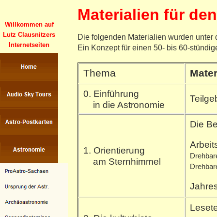
Materialien für de
Willkommen auf
Lutz Clausnitzers
Die folgenden Materialien wurden unter 
Internetseiten
Ein Konzept für einen 50- bis 60-stündi
Thema
Mater
0. Einführung
Teilg
in die Astronomie
Die 
Arbeit
1. Orientierung
Drehbare
am Sternhimmel
Drehbare
Jahres
L