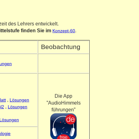
eit des Lehrers entwickelt.
telstufe finden Sie im
.
Konzept-60
Beobachtung
ungen
Die App
latt
,
Lösungen
”AudioHimmels
l2
,
Lösungen
führungen”
Lösungen
ologie