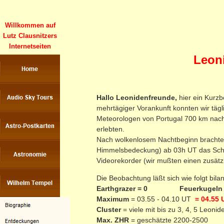
Willkommen auf
Lutz Clausnitzers
Internetseiten
Leoni
Hallo Leonidenfreunde,
hier ein Kurz
mehrtägiger Vorankunft konnten wir tägl
Meteorologen von Portugal 700 km nach
erlebten.
Nach wolkenlosem Nachtbeginn brachte d
Himmelsbedeckung) ab 03h UT das Schau
Videorekorder (wir mußten einen zusätzli
Die Beobachtung läßt sich wie folgt bila
Earthgrazer = 0 Feuerkugeln 
Maximum
= 03.55 - 04.10 UT
= 04.55 
Cluster
= viele mit bis zu 3, 4, 5 Leoni
Max. ZHR
= geschätzte 2200-2500